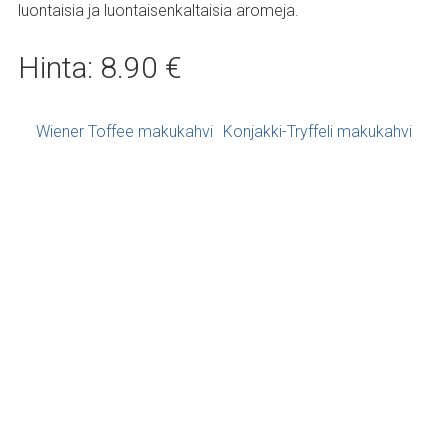
luontaisia ja luontaisenkaltaisia aromeja.
Hinta: 8.90 €
Artikkelien navigointi
Wiener Toffee makukahvi
Konjakki-Tryffeli makukahvi