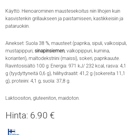
Käyttö: Hienoarominen maustesekoitus niin lihojen kuin
kasvistenkin grillaukseen ja paistamiseen, kastikkeisiin ja
pataruokiin.
Ainekset: Suola 38 %, mausteet (paprika, sipuli, valkosipuli,
mustapippuri,
sinapinsiemen
, valkopippuri, kumina,
korianteri), maltodekstriini (maissi), sokeri, paprikauute.
Ravintosisältö 100 g: Energia: 971 kJ/ 232 kcal, rasva: 4,1
g (tyydyttyneitä 0,6 g), hiilihydraatit: 41,2 g (sokereita 11,1
g), proteiini: 4,1 g, suola: 37,8 g.
Laktoositon, gluteeniton, maidoton.
Hinta: 6.90 €