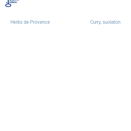
Artikkelien navigointi
Herbs de Provence
Curry, suolaton
|
MainosLähde Oy 2026
|
Tietosuojalauseke
|
Käyttöehdot