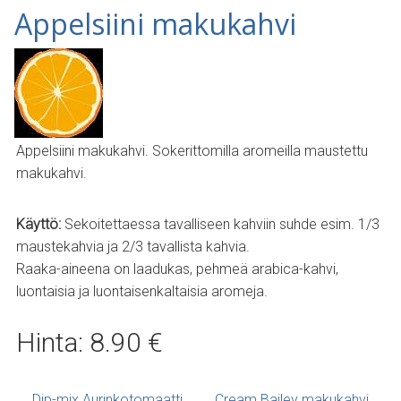
Appelsiini makukahvi
Appelsiini makukahvi. Sokerittomilla aromeilla maustettu
makukahvi.
Käyttö:
Sekoitettaessa tavalliseen kahviin suhde esim. 1/3
maustekahvia ja 2/3 tavallista kahvia.
Raaka-aineena on laadukas, pehmeä arabica-kahvi,
luontaisia ja luontaisenkaltaisia aromeja.
Hinta: 8.90 €
Dip-mix Aurinkotomaatti
Cream Bailey makukahvi